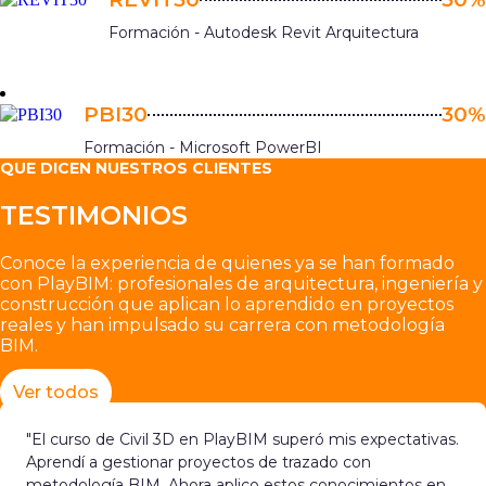
Formación - Autodesk Revit Arquitectura
PBI30
30%
Formación - Microsoft PowerBI
QUE DICEN NUESTROS CLIENTES
TESTIMONIOS
Conoce la experiencia de quienes ya se han formado
con PlayBIM: profesionales de arquitectura, ingeniería y
construcción que aplican lo aprendido en proyectos
reales y han impulsado su carrera con metodología
BIM.
Ver todos
"El curso de Civil 3D en PlayBIM superó mis expectativas.
Aprendí a gestionar proyectos de trazado con
metodología BIM. Ahora aplico estos conocimientos en