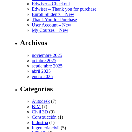
Edwiser – Checkout
Edwiser – Thank you for purchase
Enroll Students – New
Thank You for Purchase
User Account – New
My Courses – New
Archivos
noviembre 2025
octubre 2025
septiembre 2025
abril 2025
enero 2025
Categorías
Autodesk
(7)
BIM
(7)
Civil 3D
(9)
Construcción
(1)
Industria
(1)
Ingeniería civil
(5)