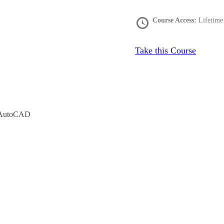
Course Access:
Lifetime
Take this Course
n AutoCAD